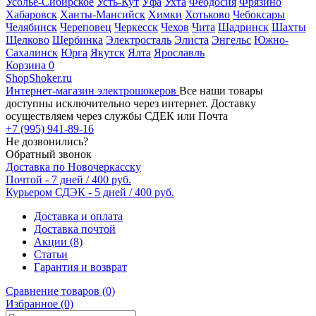
Усолье-Сибирское
Усть-Кут
Уфа
Ухта
Феодосия
Фрязино
Хабаровск
Ханты-Мансийск
Химки
Хотьково
Чебоксары
Челябинск
Череповец
Черкесск
Чехов
Чита
Шадринск
Шахты
Щелково
Щербинка
Электросталь
Элиста
Энгельс
Южно-
Сахалинск
Юрга
Якутск
Ялта
Ярославль
Корзина
0
ShopShoker.ru
Интернет-магазин электрошокеров
Все наши товары
доступны исключительно через интернет. Доставку
осуществляем через службы СДЕК или Почта
+7 (995) 941-89-16
Не дозвонились?
Обратный звонок
Доставка по Новочеркасску
Почтой - 7 дней / 400 руб.
Курьером СДЭК - 5 дней / 400 руб.
Доставка и оплата
Доставка почтой
Акции (8)
Статьи
Гарантия и возврат
Сравнение товаров (0)
Избранное (0)