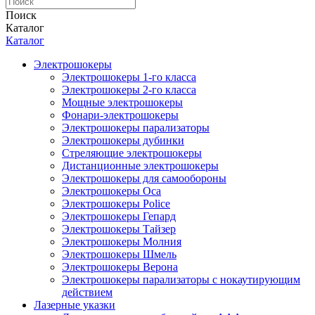
Поиск
Каталог
Каталог
Электрошокеры
Электрошокеры 1-го класса
Электрошокеры 2-го класса
Мощные электрошокеры
Фонари-электрошокеры
Электрошокеры парализаторы
Электрошокеры дубинки
Стреляющие электрошокеры
Дистанционные электрошокеры
Электрошокеры для самообороны
Электрошокеры Оса
Электрошокеры Police
Электрошокеры Гепард
Электрошокеры Тайзер
Электрошокеры Молния
Электрошокеры Шмель
Электрошокеры Верона
Электрошокеры парализаторы с нокаутирующим
действием
Лазерные указки