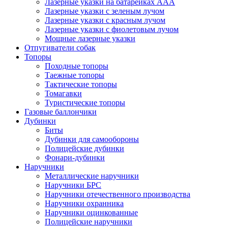
Лазерные указки на батарейках ААА
Лазерные указки с зеленым лучом
Лазерные указки с красным лучом
Лазерные указки с фиолетовым лучом
Мощные лазерные указки
Отпугиватели собак
Топоры
Походные топоры
Таежные топоры
Тактические топоры
Томагавки
Туристические топоры
Газовые баллончики
Дубинки
Биты
Дубинки для самообороны
Полицейские дубинки
Фонари-дубинки
Наручники
Металлические наручники
Наручники БРС
Наручники отечественного производства
Наручники охранника
Наручники оцинкованные
Полицейские наручники