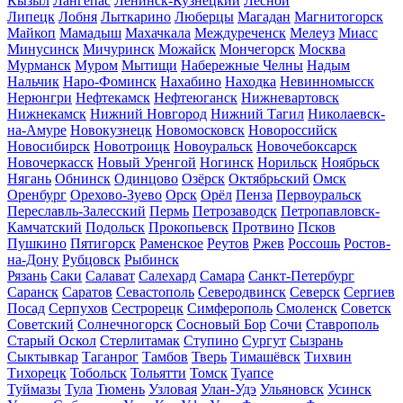
Кызыл
Лангепас
Ленинск-Кузнецкий
Лесной
Липецк
Лобня
Лыткарино
Люберцы
Магадан
Магнитогорск
Майкоп
Мамадыш
Махачкала
Междуреченск
Мелеуз
Миасс
Минусинск
Мичуринск
Можайск
Мончегорск
Москва
Мурманск
Муром
Мытищи
Набережные Челны
Надым
Нальчик
Наро-Фоминск
Нахабино
Находка
Невинномысск
Нерюнгри
Нефтекамск
Нефтеюганск
Нижневартовск
Нижнекамск
Нижний Новгород
Нижний Тагил
Николаевск-
на-Амуре
Новокузнецк
Новомосковск
Новороссийск
Новосибирск
Новотроицк
Новоуральск
Новочебоксарск
Новочеркасск
Новый Уренгой
Ногинск
Норильск
Ноябрьск
Нягань
Обнинск
Одинцово
Озёрск
Октябрьский
Омск
Оренбург
Орехово-Зуево
Орск
Орёл
Пенза
Первоуральск
Переславль-Залесский
Пермь
Петрозаводск
Петропавловск-
Камчатский
Подольск
Прокопьевск
Протвино
Псков
Пушкино
Пятигорск
Раменское
Реутов
Ржев
Россошь
Ростов-
на-Дону
Рубцовск
Рыбинск
Рязань
Саки
Салават
Салехард
Самара
Санкт-Петербург
Саранск
Саратов
Севастополь
Северодвинск
Северск
Сергиев
Посад
Серпухов
Сестрорецк
Симферополь
Смоленск
Советск
Советский
Солнечногорск
Сосновый Бор
Сочи
Ставрополь
Старый Оскол
Стерлитамак
Ступино
Сургут
Сызрань
Сыктывкар
Таганрог
Тамбов
Тверь
Тимашёвск
Тихвин
Тихорецк
Тобольск
Тольятти
Томск
Туапсе
Туймазы
Тула
Тюмень
Узловая
Улан-Удэ
Ульяновск
Усинск