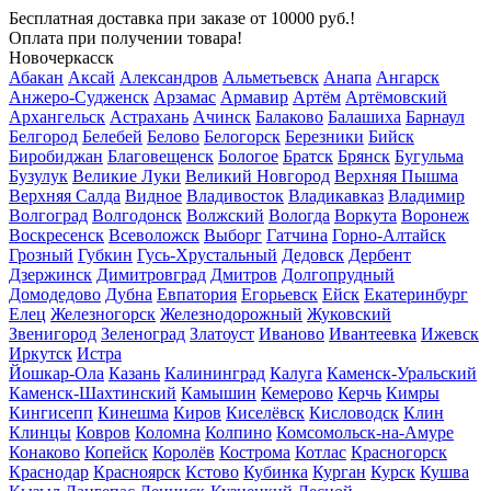
Бесплатная доставка
при заказе от 10000 руб.!
Оплата при получении товара!
Новочеркасск
Абакан
Аксай
Александров
Альметьевск
Анапа
Ангарск
Анжеро-Судженск
Арзамас
Армавир
Артём
Артёмовский
Архангельск
Астрахань
Ачинск
Балаково
Балашиха
Барнаул
Белгород
Белебей
Белово
Белогорск
Березники
Бийск
Биробиджан
Благовещенск
Бологое
Братск
Брянск
Бугульма
Бузулук
Великие Луки
Великий Новгород
Верхняя Пышма
Верхняя Салда
Видное
Владивосток
Владикавказ
Владимир
Волгоград
Волгодонск
Волжский
Вологда
Воркута
Воронеж
Воскресенск
Всеволожск
Выборг
Гатчина
Горно-Алтайск
Грозный
Губкин
Гусь-Хрустальный
Дедовск
Дербент
Дзержинск
Димитровград
Дмитров
Долгопрудный
Домодедово
Дубна
Евпатория
Егорьевск
Ейск
Екатеринбург
Елец
Железногорск
Железнодорожный
Жуковский
Звенигород
Зеленоград
Златоуст
Иваново
Ивантеевка
Ижевск
Иркутск
Истра
Йошкар-Ола
Казань
Калининград
Калуга
Каменск-Уральский
Каменск-Шахтинский
Камышин
Кемерово
Керчь
Кимры
Кингисепп
Кинешма
Киров
Киселёвск
Кисловодск
Клин
Клинцы
Ковров
Коломна
Колпино
Комсомольск-на-Амуре
Конаково
Копейск
Королёв
Кострома
Котлас
Красногорск
Краснодар
Красноярск
Кстово
Кубинка
Курган
Курск
Кушва