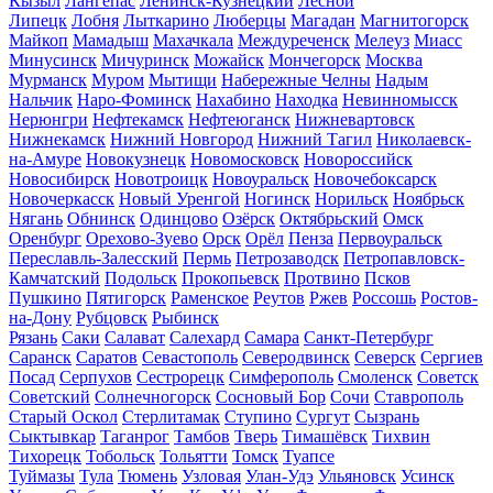
Кызыл
Лангепас
Ленинск-Кузнецкий
Лесной
Липецк
Лобня
Лыткарино
Люберцы
Магадан
Магнитогорск
Майкоп
Мамадыш
Махачкала
Междуреченск
Мелеуз
Миасс
Минусинск
Мичуринск
Можайск
Мончегорск
Москва
Мурманск
Муром
Мытищи
Набережные Челны
Надым
Нальчик
Наро-Фоминск
Нахабино
Находка
Невинномысск
Нерюнгри
Нефтекамск
Нефтеюганск
Нижневартовск
Нижнекамск
Нижний Новгород
Нижний Тагил
Николаевск-
на-Амуре
Новокузнецк
Новомосковск
Новороссийск
Новосибирск
Новотроицк
Новоуральск
Новочебоксарск
Новочеркасск
Новый Уренгой
Ногинск
Норильск
Ноябрьск
Нягань
Обнинск
Одинцово
Озёрск
Октябрьский
Омск
Оренбург
Орехово-Зуево
Орск
Орёл
Пенза
Первоуральск
Переславль-Залесский
Пермь
Петрозаводск
Петропавловск-
Камчатский
Подольск
Прокопьевск
Протвино
Псков
Пушкино
Пятигорск
Раменское
Реутов
Ржев
Россошь
Ростов-
на-Дону
Рубцовск
Рыбинск
Рязань
Саки
Салават
Салехард
Самара
Санкт-Петербург
Саранск
Саратов
Севастополь
Северодвинск
Северск
Сергиев
Посад
Серпухов
Сестрорецк
Симферополь
Смоленск
Советск
Советский
Солнечногорск
Сосновый Бор
Сочи
Ставрополь
Старый Оскол
Стерлитамак
Ступино
Сургут
Сызрань
Сыктывкар
Таганрог
Тамбов
Тверь
Тимашёвск
Тихвин
Тихорецк
Тобольск
Тольятти
Томск
Туапсе
Туймазы
Тула
Тюмень
Узловая
Улан-Удэ
Ульяновск
Усинск