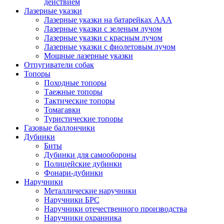
действием
Лазерные указки
Лазерные указки на батарейках ААА
Лазерные указки с зеленым лучом
Лазерные указки с красным лучом
Лазерные указки с фиолетовым лучом
Мощные лазерные указки
Отпугиватели собак
Топоры
Походные топоры
Таежные топоры
Тактические топоры
Томагавки
Туристические топоры
Газовые баллончики
Дубинки
Биты
Дубинки для самообороны
Полицейские дубинки
Фонари-дубинки
Наручники
Металлические наручники
Наручники БРС
Наручники отечественного производства
Наручники охранника