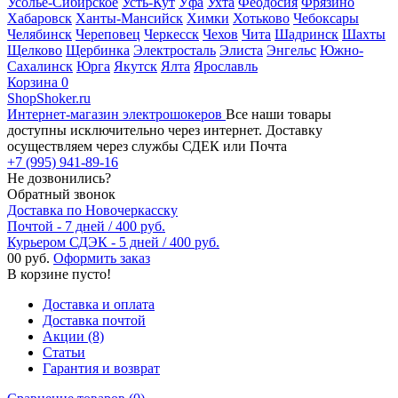
Усолье-Сибирское
Усть-Кут
Уфа
Ухта
Феодосия
Фрязино
Хабаровск
Ханты-Мансийск
Химки
Хотьково
Чебоксары
Челябинск
Череповец
Черкесск
Чехов
Чита
Шадринск
Шахты
Щелково
Щербинка
Электросталь
Элиста
Энгельс
Южно-
Сахалинск
Юрга
Якутск
Ялта
Ярославль
Корзина
0
ShopShoker.ru
Интернет-магазин электрошокеров
Все наши товары
доступны исключительно через интернет. Доставку
осуществляем через службы СДЕК или Почта
+7 (995) 941-89-16
Не дозвонились?
Обратный звонок
Доставка по Новочеркасску
Почтой - 7 дней / 400 руб.
Курьером СДЭК - 5 дней / 400 руб.
0
0 руб.
Оформить заказ
В корзине пусто!
Доставка и оплата
Доставка почтой
Акции (8)
Статьи
Гарантия и возврат