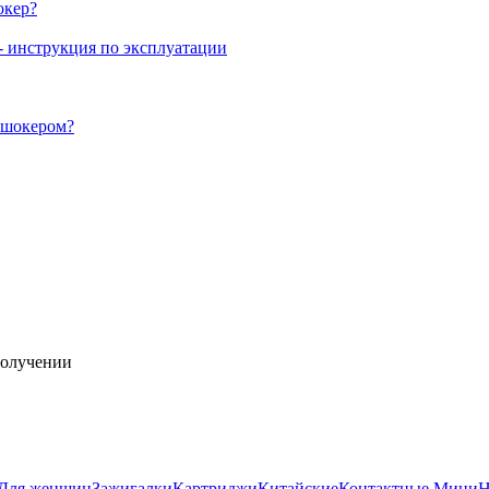
окер?
- инструкция по эксплуатации
ошокером?
получении
Для женщин
Зажигалки
Картриджи
Китайские
Контактные
Мини
Н