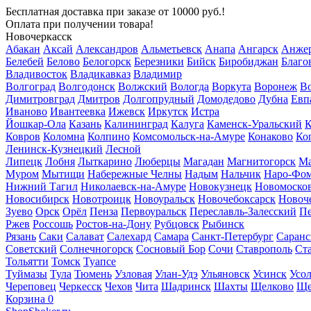
Бесплатная доставка
при заказе от 10000 руб.!
Оплата при получении товара!
Новочеркасск
Абакан
Аксай
Александров
Альметьевск
Анапа
Ангарск
Анжер
Белебей
Белово
Белогорск
Березники
Бийск
Биробиджан
Благо
Владивосток
Владикавказ
Владимир
Волгоград
Волгодонск
Волжский
Вологда
Воркута
Воронеж
Во
Димитровград
Дмитров
Долгопрудный
Домодедово
Дубна
Евп
Иваново
Ивантеевка
Ижевск
Иркутск
Истра
Йошкар-Ола
Казань
Калининград
Калуга
Каменск-Уральский
К
Ковров
Коломна
Колпино
Комсомольск-на-Амуре
Конаково
Ко
Ленинск-Кузнецкий
Лесной
Липецк
Лобня
Лыткарино
Люберцы
Магадан
Магнитогорск
Ма
Муром
Мытищи
Набережные Челны
Надым
Нальчик
Наро-Фо
Нижний Тагил
Николаевск-на-Амуре
Новокузнецк
Новомоско
Новосибирск
Новотроицк
Новоуральск
Новочебоксарск
Новоч
Зуево
Орск
Орёл
Пенза
Первоуральск
Переславль-Залесский
П
Ржев
Россошь
Ростов-на-Дону
Рубцовск
Рыбинск
Рязань
Саки
Салават
Салехард
Самара
Санкт-Петербург
Саранс
Советский
Солнечногорск
Сосновый Бор
Сочи
Ставрополь
Ст
Тольятти
Томск
Туапсе
Туймазы
Тула
Тюмень
Узловая
Улан-Удэ
Ульяновск
Усинск
Усо
Череповец
Черкесск
Чехов
Чита
Шадринск
Шахты
Щелково
Ще
Корзина
0