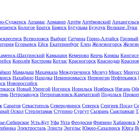
о-Судженск
Арзамас
Армавир
Артём
Артёмовский
Архангельс
вещенск
Бологое
Братск
Брянск
Бугульма
Бузулук
Великие Луки
скресенск
Всеволожск
Выборг
Гатчина
Горно-Алтайск
Грозный
атория
Егорьевск
Ейск
Екатеринбург
Елец
Железногорск
Желез
аменск-Шахтинский
Камышин
Кемерово
Керчь
Кимры
Кингисе
пейск
Королёв
Кострома
Котлас
Красногорск
Краснодар
Красноя
йкоп
Мамадыш
Махачкала
Междуреченск
Мелеуз
Миасс
Минус
минск
Нахабино
Находка
Невинномысск
Нерюнгри
Нефтекамск
вск
Новороссийск
еркасск
Новый Уренгой
Ногинск
Норильск
Ноябрьск
Нягань
Об
ермь
Петрозаводск
Петропавловск-Камчатский
Подольск
Прокоп
к
Саратов
Севастополь
Северодвинск
Северск
Сергиев Посад
Се
арый Оскол
Стерлитамак
Ступино
Сургут
Сызрань
Сыктывкар
Т
лье-Сибирское
Усть-Кут
Уфа
Ухта
Феодосия
Фрязино
Хабаровск
рбинка
Электросталь
Элиста
Энгельс
Южно-Сахалинск
Юрга
Я