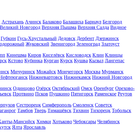
к
Астрахань
Ачинск
Балаково
Балашиха
Барнаул
Белгород
Великий Новгород
Верхняя Пышма
Верхняя Салда
Видное
Губкин
Гусь-Хрустальный
Дедовск
Дербент
Дзержинск
нодорожный
Жуковский
Звенигород
Зеленоград
Златоуст
пп
Кинешма
Киров
Киселёвск
Кисловодск
Клин
Клинцы
рск
Кстово
Кубинка
Курган
Курск
Кушва
Кызыл
Лангепас
инск
Мичуринск
Можайск
Мончегорск
Москва
Мурманск
Нефтеюганск
Нижневартовск
Нижнекамск
Нижний Новгород
нинск
Одинцово
Озёрск
Октябрьский
Омск
Оренбург
Орехово-
ьевск
Протвино
Псков
Пушкино
Пятигорск
Раменское
Реутов
рпухов
Сестрорецк
Симферополь
Смоленск
Советск
аганрог
Тамбов
Тверь
Тимашёвск
Тихвин
Тихорецк
Тобольск
Ханты-Мансийск
Химки
Хотьково
Чебоксары
Челябинск
кутск
Ялта
Ярославль