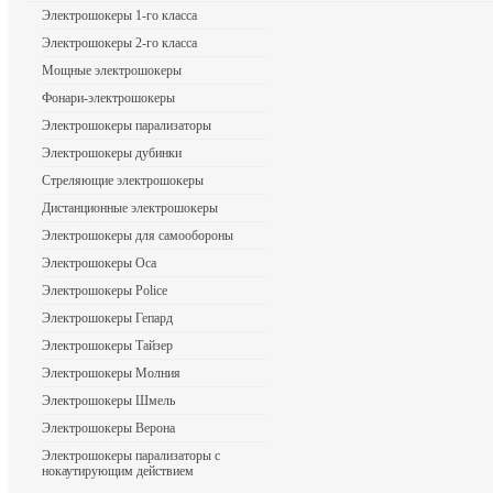
Электрошокеры 1-го класса
Электрошокеры 2-го класса
Мощные электрошокеры
Фонари-электрошокеры
Электрошокеры парализаторы
Электрошокеры дубинки
Стреляющие электрошокеры
Дистанционные электрошокеры
Электрошокеры для самообороны
Электрошокеры Оса
Электрошокеры Police
Электрошокеры Гепард
Электрошокеры Тайзер
Электрошокеры Молния
Электрошокеры Шмель
Электрошокеры Верона
Электрошокеры парализаторы с
нокаутирующим действием