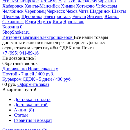
Усолье-Сибирское
Усть-Кут
Уфа
Ухта
Феодосия
Фрязино
Хабаровск
Ханты-Мансийск
Химки
Хотьково
Чебоксары
Челябинск
Череповец
Черкесск
Чехов
Чита
Шадринск
Шахты
Щелково
Щербинка
Электросталь
Элиста
Энгельс
Южно-
Сахалинск
Юрга
Якутск
Ялта
Ярославль
Корзина
0
ShopShoker.ru
Интернет-магазин электрошокеров
Все наши товары
доступны исключительно через интернет. Доставку
осуществляем через службы СДЕК или Почта
+7 (995) 941-89-16
Не дозвонились?
Обратный звонок
Доставка по Новочеркасску
Почтой - 7 дней / 400 руб.
Курьером СДЭК - 5 дней / 400 руб.
0
0 руб.
Оформить заказ
В корзине пусто!
Доставка и оплата
Доставка почтой
Акции (8)
Статьи
Гарантия и возврат