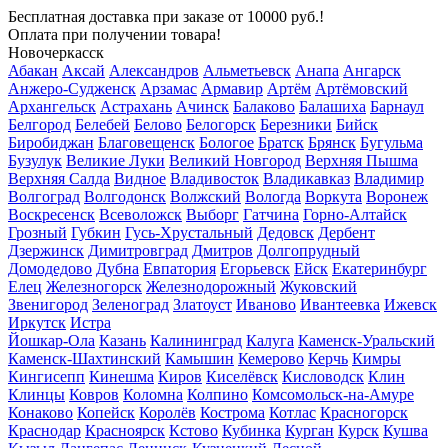
Бесплатная доставка
при заказе от 10000 руб.!
Оплата при получении товара!
Новочеркасск
Абакан
Аксай
Александров
Альметьевск
Анапа
Ангарск
Анжеро-Судженск
Арзамас
Армавир
Артём
Артёмовский
Архангельск
Астрахань
Ачинск
Балаково
Балашиха
Барнаул
Белгород
Белебей
Белово
Белогорск
Березники
Бийск
Биробиджан
Благовещенск
Бологое
Братск
Брянск
Бугульма
Бузулук
Великие Луки
Великий Новгород
Верхняя Пышма
Верхняя Салда
Видное
Владивосток
Владикавказ
Владимир
Волгоград
Волгодонск
Волжский
Вологда
Воркута
Воронеж
Воскресенск
Всеволожск
Выборг
Гатчина
Горно-Алтайск
Грозный
Губкин
Гусь-Хрустальный
Дедовск
Дербент
Дзержинск
Димитровград
Дмитров
Долгопрудный
Домодедово
Дубна
Евпатория
Егорьевск
Ейск
Екатеринбург
Елец
Железногорск
Железнодорожный
Жуковский
Звенигород
Зеленоград
Златоуст
Иваново
Ивантеевка
Ижевск
Иркутск
Истра
Йошкар-Ола
Казань
Калининград
Калуга
Каменск-Уральский
Каменск-Шахтинский
Камышин
Кемерово
Керчь
Кимры
Кингисепп
Кинешма
Киров
Киселёвск
Кисловодск
Клин
Клинцы
Ковров
Коломна
Колпино
Комсомольск-на-Амуре
Конаково
Копейск
Королёв
Кострома
Котлас
Красногорск
Краснодар
Красноярск
Кстово
Кубинка
Курган
Курск
Кушва