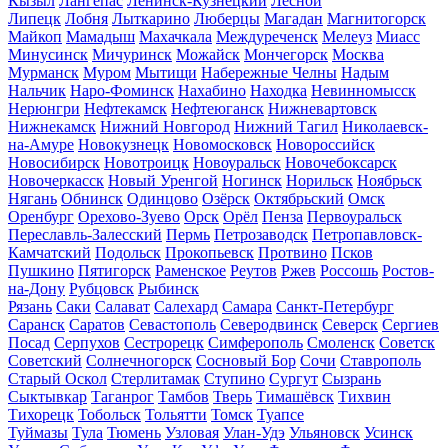
Кызыл
Лангепас
Ленинск-Кузнецкий
Лесной
Липецк
Лобня
Лыткарино
Люберцы
Магадан
Магнитогорск
Майкоп
Мамадыш
Махачкала
Междуреченск
Мелеуз
Миасс
Минусинск
Мичуринск
Можайск
Мончегорск
Москва
Мурманск
Муром
Мытищи
Набережные Челны
Надым
Нальчик
Наро-Фоминск
Нахабино
Находка
Невинномысск
Нерюнгри
Нефтекамск
Нефтеюганск
Нижневартовск
Нижнекамск
Нижний Новгород
Нижний Тагил
Николаевск-
на-Амуре
Новокузнецк
Новомосковск
Новороссийск
Новосибирск
Новотроицк
Новоуральск
Новочебоксарск
Новочеркасск
Новый Уренгой
Ногинск
Норильск
Ноябрьск
Нягань
Обнинск
Одинцово
Озёрск
Октябрьский
Омск
Оренбург
Орехово-Зуево
Орск
Орёл
Пенза
Первоуральск
Переславль-Залесский
Пермь
Петрозаводск
Петропавловск-
Камчатский
Подольск
Прокопьевск
Протвино
Псков
Пушкино
Пятигорск
Раменское
Реутов
Ржев
Россошь
Ростов-
на-Дону
Рубцовск
Рыбинск
Рязань
Саки
Салават
Салехард
Самара
Санкт-Петербург
Саранск
Саратов
Севастополь
Северодвинск
Северск
Сергиев
Посад
Серпухов
Сестрорецк
Симферополь
Смоленск
Советск
Советский
Солнечногорск
Сосновый Бор
Сочи
Ставрополь
Старый Оскол
Стерлитамак
Ступино
Сургут
Сызрань
Сыктывкар
Таганрог
Тамбов
Тверь
Тимашёвск
Тихвин
Тихорецк
Тобольск
Тольятти
Томск
Туапсе
Туймазы
Тула
Тюмень
Узловая
Улан-Удэ
Ульяновск
Усинск