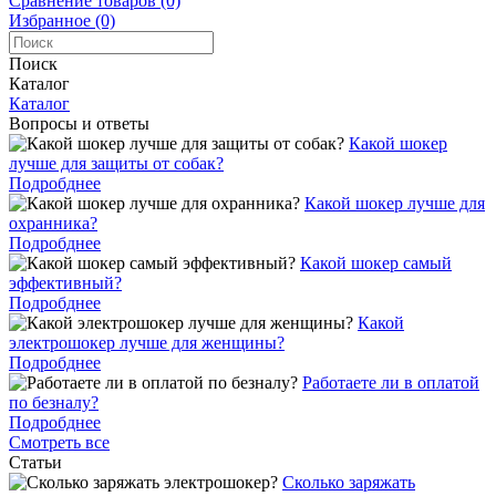
Сравнение товаров (0)
Избранное (0)
Поиск
Каталог
Каталог
Вопросы и ответы
Какой шокер
лучше для защиты от собак?
Подробднее
Какой шокер лучше для
охранника?
Подробднее
Какой шокер самый
эффективный?
Подробднее
Какой
электрошокер лучше для женщины?
Подробднее
Работаете ли в оплатой
по безналу?
Подробднее
Смотреть все
Статьи
Cколько заряжать