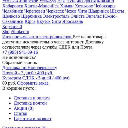
Усолье-Сибирское
Усть-Кут
Уфа
Ухта
Феодосия
Фрязино
Хабаровск
Ханты-Мансийск
Химки
Хотьково
Чебоксары
Челябинск
Череповец
Черкесск
Чехов
Чита
Шадринск
Шахты
Щелково
Щербинка
Электросталь
Элиста
Энгельс
Южно-
Сахалинск
Юрга
Якутск
Ялта
Ярославль
Корзина
0
ShopShoker.ru
Интернет-магазин электрошокеров
Все наши товары
доступны исключительно через интернет. Доставку
осуществляем через службы СДЕК или Почта
+7 (995) 941-89-16
Не дозвонились?
Обратный звонок
Доставка по Новочеркасску
Почтой - 7 дней / 400 руб.
Курьером СДЭК - 5 дней / 400 руб.
0
0 руб.
Оформить заказ
В корзине пусто!
Доставка и оплата
Доставка почтой
Акции (8)
Статьи
Гарантия и возврат