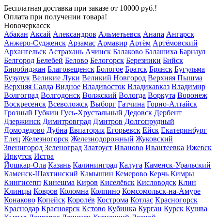
Бесплатная доставка
при заказе от 10000 руб.!
Оплата при получении товара!
Новочеркасск
Абакан
Аксай
Александров
Альметьевск
Анапа
Ангарск
Анжеро-Судженск
Арзамас
Армавир
Артём
Артёмовский
Архангельск
Астрахань
Ачинск
Балаково
Балашиха
Барнаул
Белгород
Белебей
Белово
Белогорск
Березники
Бийск
Биробиджан
Благовещенск
Бологое
Братск
Брянск
Бугульма
Бузулук
Великие Луки
Великий Новгород
Верхняя Пышма
Верхняя Салда
Видное
Владивосток
Владикавказ
Владимир
Волгоград
Волгодонск
Волжский
Вологда
Воркута
Воронеж
Воскресенск
Всеволожск
Выборг
Гатчина
Горно-Алтайск
Грозный
Губкин
Гусь-Хрустальный
Дедовск
Дербент
Дзержинск
Димитровград
Дмитров
Долгопрудный
Домодедово
Дубна
Евпатория
Егорьевск
Ейск
Екатеринбург
Елец
Железногорск
Железнодорожный
Жуковский
Звенигород
Зеленоград
Златоуст
Иваново
Ивантеевка
Ижевск
Иркутск
Истра
Йошкар-Ола
Казань
Калининград
Калуга
Каменск-Уральский
Каменск-Шахтинский
Камышин
Кемерово
Керчь
Кимры
Кингисепп
Кинешма
Киров
Киселёвск
Кисловодск
Клин
Клинцы
Ковров
Коломна
Колпино
Комсомольск-на-Амуре
Конаково
Копейск
Королёв
Кострома
Котлас
Красногорск
Краснодар
Красноярск
Кстово
Кубинка
Курган
Курск
Кушва