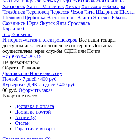
Усолье-Сибирское
Усть-Кут
Уфа
Ухта
Феодосия
Фрязино
Хабаровск
Ханты-Мансийск
Химки
Хотьково
Чебоксары
Челябинск
Череповец
Черкесск
Чехов
Чита
Шадринск
Шахты
Щелково
Щербинка
Электросталь
Элиста
Энгельс
Южно-
Сахалинск
Юрга
Якутск
Ялта
Ярославль
Корзина
0
ShopShoker.ru
Интернет-магазин электрошокеров
Все наши товары
доступны исключительно через интернет. Доставку
осуществляем через службы СДЕК или Почта
+7 (995) 941-89-16
Не дозвонились?
Обратный звонок
Доставка по Новочеркасску
Почтой - 7 дней / 400 руб.
Курьером СДЭК - 5 дней / 400 руб.
0
0 руб.
Оформить заказ
В корзине пусто!
Доставка и оплата
Доставка почтой
Акции (8)
Статьи
Гарантия и возврат