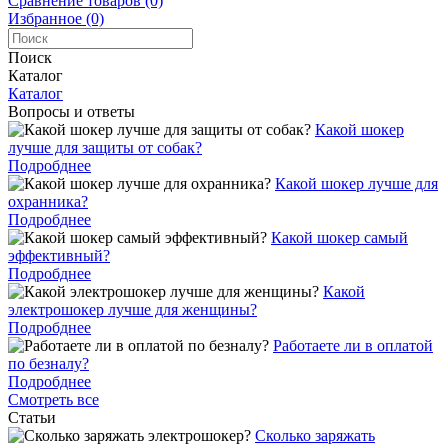
Сравнение товаров (0)
Избранное (0)
Поиск
Каталог
Каталог
Вопросы и ответы
Какой шокер
лучше для защиты от собак?
Подробднее
Какой шокер лучше для
охранника?
Подробднее
Какой шокер самый
эффективный?
Подробднее
Какой
электрошокер лучше для женщины?
Подробднее
Работаете ли в оплатой
по безналу?
Подробднее
Смотреть все
Статьи
Cколько заряжать