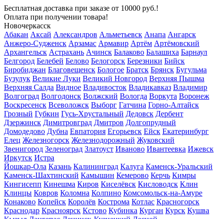
Бесплатная доставка
при заказе от 10000 руб.!
Оплата при получении товара!
Новочеркасск
Абакан
Аксай
Александров
Альметьевск
Анапа
Ангарск
Анжеро-Судженск
Арзамас
Армавир
Артём
Артёмовский
Архангельск
Астрахань
Ачинск
Балаково
Балашиха
Барнаул
Белгород
Белебей
Белово
Белогорск
Березники
Бийск
Биробиджан
Благовещенск
Бологое
Братск
Брянск
Бугульма
Бузулук
Великие Луки
Великий Новгород
Верхняя Пышма
Верхняя Салда
Видное
Владивосток
Владикавказ
Владимир
Волгоград
Волгодонск
Волжский
Вологда
Воркута
Воронеж
Воскресенск
Всеволожск
Выборг
Гатчина
Горно-Алтайск
Грозный
Губкин
Гусь-Хрустальный
Дедовск
Дербент
Дзержинск
Димитровград
Дмитров
Долгопрудный
Домодедово
Дубна
Евпатория
Егорьевск
Ейск
Екатеринбург
Елец
Железногорск
Железнодорожный
Жуковский
Звенигород
Зеленоград
Златоуст
Иваново
Ивантеевка
Ижевск
Иркутск
Истра
Йошкар-Ола
Казань
Калининград
Калуга
Каменск-Уральский
Каменск-Шахтинский
Камышин
Кемерово
Керчь
Кимры
Кингисепп
Кинешма
Киров
Киселёвск
Кисловодск
Клин
Клинцы
Ковров
Коломна
Колпино
Комсомольск-на-Амуре
Конаково
Копейск
Королёв
Кострома
Котлас
Красногорск
Краснодар
Красноярск
Кстово
Кубинка
Курган
Курск
Кушва