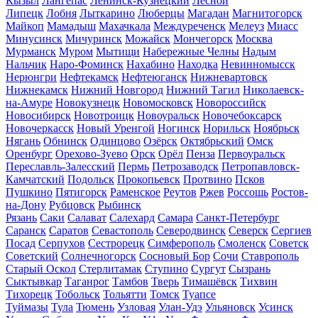
Кызыл
Лангепас
Ленинск-Кузнецкий
Лесной
Липецк
Лобня
Лыткарино
Люберцы
Магадан
Магнитогорск
Майкоп
Мамадыш
Махачкала
Междуреченск
Мелеуз
Миасс
Минусинск
Мичуринск
Можайск
Мончегорск
Москва
Мурманск
Муром
Мытищи
Набережные Челны
Надым
Нальчик
Наро-Фоминск
Нахабино
Находка
Невинномысск
Нерюнгри
Нефтекамск
Нефтеюганск
Нижневартовск
Нижнекамск
Нижний Новгород
Нижний Тагил
Николаевск-
на-Амуре
Новокузнецк
Новомосковск
Новороссийск
Новосибирск
Новотроицк
Новоуральск
Новочебоксарск
Новочеркасск
Новый Уренгой
Ногинск
Норильск
Ноябрьск
Нягань
Обнинск
Одинцово
Озёрск
Октябрьский
Омск
Оренбург
Орехово-Зуево
Орск
Орёл
Пенза
Первоуральск
Переславль-Залесский
Пермь
Петрозаводск
Петропавловск-
Камчатский
Подольск
Прокопьевск
Протвино
Псков
Пушкино
Пятигорск
Раменское
Реутов
Ржев
Россошь
Ростов-
на-Дону
Рубцовск
Рыбинск
Рязань
Саки
Салават
Салехард
Самара
Санкт-Петербург
Саранск
Саратов
Севастополь
Северодвинск
Северск
Сергиев
Посад
Серпухов
Сестрорецк
Симферополь
Смоленск
Советск
Советский
Солнечногорск
Сосновый Бор
Сочи
Ставрополь
Старый Оскол
Стерлитамак
Ступино
Сургут
Сызрань
Сыктывкар
Таганрог
Тамбов
Тверь
Тимашёвск
Тихвин
Тихорецк
Тобольск
Тольятти
Томск
Туапсе
Туймазы
Тула
Тюмень
Узловая
Улан-Удэ
Ульяновск
Усинск