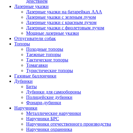
действием
Лазерные указки
Лазерные указки на батарейках ААА
Лазерные указки с зеленым лучом
Лазерные указки с красным лучом
Лазерные указки с фиолетовым лучом
Мощные лазерные указки
Отпугиватели собак
Топоры
Походные топоры
Таежные топоры
Тактические топоры
Томагавки
Туристические топоры
Газовые баллончики
Дубинки
Биты
Дубинки для самообороны
Полицейские дубинки
Фонари-дубинки
Наручники
Металлические наручники
Наручники БРС
Наручники отечественного производства
Наручники охранника