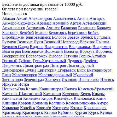
Бесплатная доставка
при заказе от 10000 руб.!
Оплата при получении товара!
Новочеркасск
Абакан
Аксай
Александров
Альметьевск
Анапа
Ангарск
Анжеро-Судженск
Арзамас
Армавир
Артём
Артёмовский
Архангельск
Астрахань
Ачинск
Балаково
Балашиха
Барнаул
Белгород
Белебей
Белово
Белогорск
Березники
Бийск
Биробиджан
Благовещенск
Бологое
Братск
Брянск
Бугульма
Бузулук
Великие Луки
Великий Новгород
Верхняя Пышма
Верхняя Салда
Видное
Владивосток
Владикавказ
Владимир
Волгоград
Волгодонск
Волжский
Вологда
Воркута
Воронеж
Воскресенск
Всеволожск
Выборг
Гатчина
Горно-Алтайск
Грозный
Губкин
Гусь-Хрустальный
Дедовск
Дербент
Дзержинск
Димитровград
Дмитров
Долгопрудный
Домодедово
Дубна
Евпатория
Егорьевск
Ейск
Екатеринбург
Елец
Железногорск
Железнодорожный
Жуковский
Звенигород
Зеленоград
Златоуст
Иваново
Ивантеевка
Ижевск
Иркутск
Истра
Йошкар-Ола
Казань
Калининград
Калуга
Каменск-Уральский
Каменск-Шахтинский
Камышин
Кемерово
Керчь
Кимры
Кингисепп
Кинешма
Киров
Киселёвск
Кисловодск
Клин
Клинцы
Ковров
Коломна
Колпино
Комсомольск-на-Амуре
Конаково
Копейск
Королёв
Кострома
Котлас
Красногорск
Краснодар
Красноярск
Кстово
Кубинка
Курган
Курск
Кушва