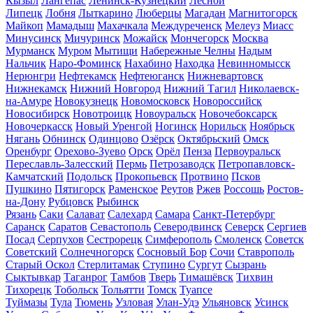
Кызыл
Лангепас
Ленинск-Кузнецкий
Лесной
Липецк
Лобня
Лыткарино
Люберцы
Магадан
Магнитогорск
Майкоп
Мамадыш
Махачкала
Междуреченск
Мелеуз
Миасс
Минусинск
Мичуринск
Можайск
Мончегорск
Москва
Мурманск
Муром
Мытищи
Набережные Челны
Надым
Нальчик
Наро-Фоминск
Нахабино
Находка
Невинномысск
Нерюнгри
Нефтекамск
Нефтеюганск
Нижневартовск
Нижнекамск
Нижний Новгород
Нижний Тагил
Николаевск-
на-Амуре
Новокузнецк
Новомосковск
Новороссийск
Новосибирск
Новотроицк
Новоуральск
Новочебоксарск
Новочеркасск
Новый Уренгой
Ногинск
Норильск
Ноябрьск
Нягань
Обнинск
Одинцово
Озёрск
Октябрьский
Омск
Оренбург
Орехово-Зуево
Орск
Орёл
Пенза
Первоуральск
Переславль-Залесский
Пермь
Петрозаводск
Петропавловск-
Камчатский
Подольск
Прокопьевск
Протвино
Псков
Пушкино
Пятигорск
Раменское
Реутов
Ржев
Россошь
Ростов-
на-Дону
Рубцовск
Рыбинск
Рязань
Саки
Салават
Салехард
Самара
Санкт-Петербург
Саранск
Саратов
Севастополь
Северодвинск
Северск
Сергиев
Посад
Серпухов
Сестрорецк
Симферополь
Смоленск
Советск
Советский
Солнечногорск
Сосновый Бор
Сочи
Ставрополь
Старый Оскол
Стерлитамак
Ступино
Сургут
Сызрань
Сыктывкар
Таганрог
Тамбов
Тверь
Тимашёвск
Тихвин
Тихорецк
Тобольск
Тольятти
Томск
Туапсе
Туймазы
Тула
Тюмень
Узловая
Улан-Удэ
Ульяновск
Усинск