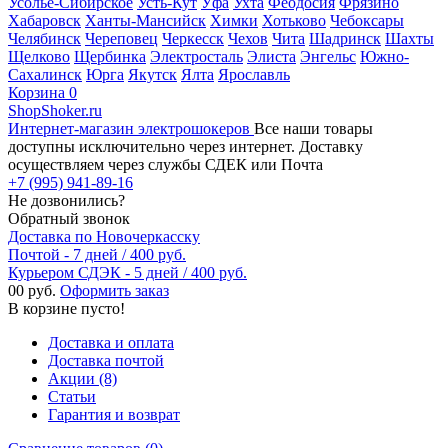
Усолье-Сибирское
Усть-Кут
Уфа
Ухта
Феодосия
Фрязино
Хабаровск
Ханты-Мансийск
Химки
Хотьково
Чебоксары
Челябинск
Череповец
Черкесск
Чехов
Чита
Шадринск
Шахты
Щелково
Щербинка
Электросталь
Элиста
Энгельс
Южно-
Сахалинск
Юрга
Якутск
Ялта
Ярославль
Корзина
0
ShopShoker.ru
Интернет-магазин электрошокеров
Все наши товары
доступны исключительно через интернет. Доставку
осуществляем через службы СДЕК или Почта
+7 (995) 941-89-16
Не дозвонились?
Обратный звонок
Доставка по Новочеркасску
Почтой - 7 дней / 400 руб.
Курьером СДЭК - 5 дней / 400 руб.
0
0 руб.
Оформить заказ
В корзине пусто!
Доставка и оплата
Доставка почтой
Акции (8)
Статьи
Гарантия и возврат