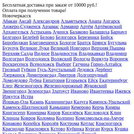
Бесплатная доставка
при заказе от 10000 руб.!
Оплата при получении товара!
Новочеркасск
Абакан
Аксай
Александров
Альметьевск
Анапа
Ангарск
Анжеро-Судженск
Арзамас
Армавир
Артём
Артёмовский
Архангельск
Астрахань
Ачинск
Балаково
Балашиха
Барнаул
Белгород
Белебей
Белово
Белогорск
Березники
Бийск
Биробиджан
Благовещенск
Бологое
Братск
Брянск
Бугульма
Бузулук
Великие Луки
Великий Новгород
Верхняя Пышма
Верхняя Салда
Видное
Владивосток
Владикавказ
Владимир
Волгоград
Волгодонск
Волжский
Вологда
Воркута
Воронеж
Воскресенск
Всеволожск
Выборг
Гатчина
Горно-Алтайск
Грозный
Губкин
Гусь-Хрустальный
Дедовск
Дербент
Дзержинск
Димитровград
Дмитров
Долгопрудный
Домодедово
Дубна
Евпатория
Егорьевск
Ейск
Екатеринбург
Елец
Железногорск
Железнодорожный
Жуковский
Звенигород
Зеленоград
Златоуст
Иваново
Ивантеевка
Ижевск
Иркутск
Истра
Йошкар-Ола
Казань
Калининград
Калуга
Каменск-Уральский
Каменск-Шахтинский
Камышин
Кемерово
Керчь
Кимры
Кингисепп
Кинешма
Киров
Киселёвск
Кисловодск
Клин
Клинцы
Ковров
Коломна
Колпино
Комсомольск-на-Амуре
Конаково
Копейск
Королёв
Кострома
Котлас
Красногорск
Краснодар
Красноярск
Кстово
Кубинка
Курган
Курск
Кушва