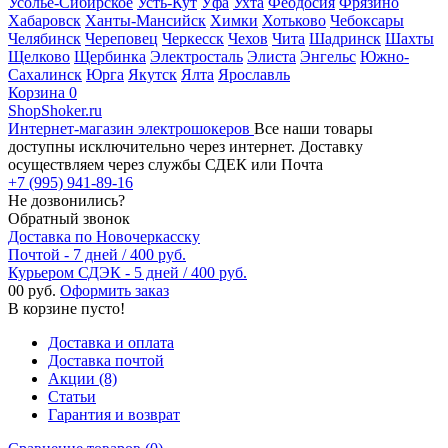
Усолье-Сибирское
Усть-Кут
Уфа
Ухта
Феодосия
Фрязино
Хабаровск
Ханты-Мансийск
Химки
Хотьково
Чебоксары
Челябинск
Череповец
Черкесск
Чехов
Чита
Шадринск
Шахты
Щелково
Щербинка
Электросталь
Элиста
Энгельс
Южно-
Сахалинск
Юрга
Якутск
Ялта
Ярославль
Корзина
0
ShopShoker.ru
Интернет-магазин электрошокеров
Все наши товары
доступны исключительно через интернет. Доставку
осуществляем через службы СДЕК или Почта
+7 (995) 941-89-16
Не дозвонились?
Обратный звонок
Доставка по Новочеркасску
Почтой - 7 дней / 400 руб.
Курьером СДЭК - 5 дней / 400 руб.
0
0 руб.
Оформить заказ
В корзине пусто!
Доставка и оплата
Доставка почтой
Акции (8)
Статьи
Гарантия и возврат