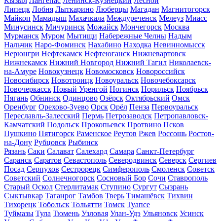
Кызыл
Лангепас
Ленинск-Кузнецкий
Лесной
Липецк
Лобня
Лыткарино
Люберцы
Магадан
Магнитогорск
Майкоп
Мамадыш
Махачкала
Междуреченск
Мелеуз
Миасс
Минусинск
Мичуринск
Можайск
Мончегорск
Москва
Мурманск
Муром
Мытищи
Набережные Челны
Надым
Нальчик
Наро-Фоминск
Нахабино
Находка
Невинномысск
Нерюнгри
Нефтекамск
Нефтеюганск
Нижневартовск
Нижнекамск
Нижний Новгород
Нижний Тагил
Николаевск-
на-Амуре
Новокузнецк
Новомосковск
Новороссийск
Новосибирск
Новотроицк
Новоуральск
Новочебоксарск
Новочеркасск
Новый Уренгой
Ногинск
Норильск
Ноябрьск
Нягань
Обнинск
Одинцово
Озёрск
Октябрьский
Омск
Оренбург
Орехово-Зуево
Орск
Орёл
Пенза
Первоуральск
Переславль-Залесский
Пермь
Петрозаводск
Петропавловск-
Камчатский
Подольск
Прокопьевск
Протвино
Псков
Пушкино
Пятигорск
Раменское
Реутов
Ржев
Россошь
Ростов-
на-Дону
Рубцовск
Рыбинск
Рязань
Саки
Салават
Салехард
Самара
Санкт-Петербург
Саранск
Саратов
Севастополь
Северодвинск
Северск
Сергиев
Посад
Серпухов
Сестрорецк
Симферополь
Смоленск
Советск
Советский
Солнечногорск
Сосновый Бор
Сочи
Ставрополь
Старый Оскол
Стерлитамак
Ступино
Сургут
Сызрань
Сыктывкар
Таганрог
Тамбов
Тверь
Тимашёвск
Тихвин
Тихорецк
Тобольск
Тольятти
Томск
Туапсе
Туймазы
Тула
Тюмень
Узловая
Улан-Удэ
Ульяновск
Усинск