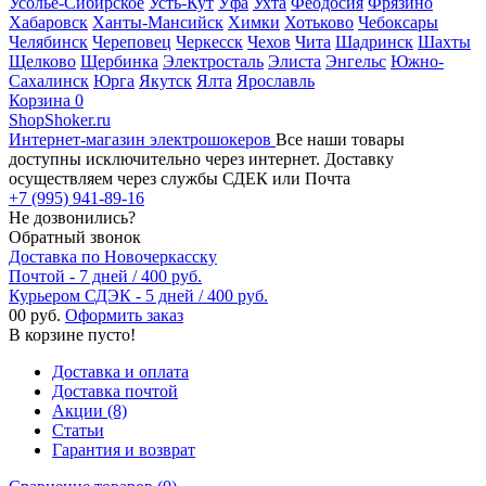
Усолье-Сибирское
Усть-Кут
Уфа
Ухта
Феодосия
Фрязино
Хабаровск
Ханты-Мансийск
Химки
Хотьково
Чебоксары
Челябинск
Череповец
Черкесск
Чехов
Чита
Шадринск
Шахты
Щелково
Щербинка
Электросталь
Элиста
Энгельс
Южно-
Сахалинск
Юрга
Якутск
Ялта
Ярославль
Корзина
0
ShopShoker.ru
Интернет-магазин электрошокеров
Все наши товары
доступны исключительно через интернет. Доставку
осуществляем через службы СДЕК или Почта
+7 (995) 941-89-16
Не дозвонились?
Обратный звонок
Доставка по Новочеркасску
Почтой - 7 дней / 400 руб.
Курьером СДЭК - 5 дней / 400 руб.
0
0 руб.
Оформить заказ
В корзине пусто!
Доставка и оплата
Доставка почтой
Акции (8)
Статьи
Гарантия и возврат