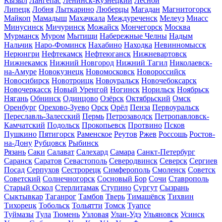
Кызыл
Лангепас
Ленинск-Кузнецкий
Лесной
Липецк
Лобня
Лыткарино
Люберцы
Магадан
Магнитогорск
Майкоп
Мамадыш
Махачкала
Междуреченск
Мелеуз
Миасс
Минусинск
Мичуринск
Можайск
Мончегорск
Москва
Мурманск
Муром
Мытищи
Набережные Челны
Надым
Нальчик
Наро-Фоминск
Нахабино
Находка
Невинномысск
Нерюнгри
Нефтекамск
Нефтеюганск
Нижневартовск
Нижнекамск
Нижний Новгород
Нижний Тагил
Николаевск-
на-Амуре
Новокузнецк
Новомосковск
Новороссийск
Новосибирск
Новотроицк
Новоуральск
Новочебоксарск
Новочеркасск
Новый Уренгой
Ногинск
Норильск
Ноябрьск
Нягань
Обнинск
Одинцово
Озёрск
Октябрьский
Омск
Оренбург
Орехово-Зуево
Орск
Орёл
Пенза
Первоуральск
Переславль-Залесский
Пермь
Петрозаводск
Петропавловск-
Камчатский
Подольск
Прокопьевск
Протвино
Псков
Пушкино
Пятигорск
Раменское
Реутов
Ржев
Россошь
Ростов-
на-Дону
Рубцовск
Рыбинск
Рязань
Саки
Салават
Салехард
Самара
Санкт-Петербург
Саранск
Саратов
Севастополь
Северодвинск
Северск
Сергиев
Посад
Серпухов
Сестрорецк
Симферополь
Смоленск
Советск
Советский
Солнечногорск
Сосновый Бор
Сочи
Ставрополь
Старый Оскол
Стерлитамак
Ступино
Сургут
Сызрань
Сыктывкар
Таганрог
Тамбов
Тверь
Тимашёвск
Тихвин
Тихорецк
Тобольск
Тольятти
Томск
Туапсе
Туймазы
Тула
Тюмень
Узловая
Улан-Удэ
Ульяновск
Усинск