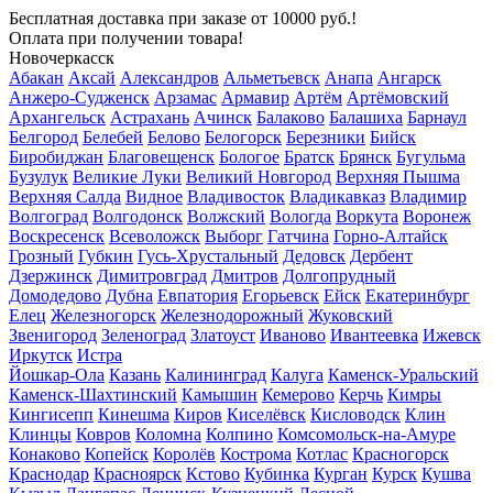
Бесплатная доставка
при заказе от 10000 руб.!
Оплата при получении товара!
Новочеркасск
Абакан
Аксай
Александров
Альметьевск
Анапа
Ангарск
Анжеро-Судженск
Арзамас
Армавир
Артём
Артёмовский
Архангельск
Астрахань
Ачинск
Балаково
Балашиха
Барнаул
Белгород
Белебей
Белово
Белогорск
Березники
Бийск
Биробиджан
Благовещенск
Бологое
Братск
Брянск
Бугульма
Бузулук
Великие Луки
Великий Новгород
Верхняя Пышма
Верхняя Салда
Видное
Владивосток
Владикавказ
Владимир
Волгоград
Волгодонск
Волжский
Вологда
Воркута
Воронеж
Воскресенск
Всеволожск
Выборг
Гатчина
Горно-Алтайск
Грозный
Губкин
Гусь-Хрустальный
Дедовск
Дербент
Дзержинск
Димитровград
Дмитров
Долгопрудный
Домодедово
Дубна
Евпатория
Егорьевск
Ейск
Екатеринбург
Елец
Железногорск
Железнодорожный
Жуковский
Звенигород
Зеленоград
Златоуст
Иваново
Ивантеевка
Ижевск
Иркутск
Истра
Йошкар-Ола
Казань
Калининград
Калуга
Каменск-Уральский
Каменск-Шахтинский
Камышин
Кемерово
Керчь
Кимры
Кингисепп
Кинешма
Киров
Киселёвск
Кисловодск
Клин
Клинцы
Ковров
Коломна
Колпино
Комсомольск-на-Амуре
Конаково
Копейск
Королёв
Кострома
Котлас
Красногорск
Краснодар
Красноярск
Кстово
Кубинка
Курган
Курск
Кушва