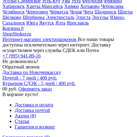
Усолье-Сибирское
Усть-Кут
Уфа
Ухта
Феодосия
Фрязино
Хабаровск
Ханты-Мансийск
Химки
Хотьково
Чебоксары
Челябинск
Череповец
Черкесск
Чехов
Чита
Шадринск
Шахты
Щелково
Щербинка
Электросталь
Элиста
Энгельс
Южно-
Сахалинск
Юрга
Якутск
Ялта
Ярославль
Корзина
0
ShopShoker.ru
Интернет-магазин электрошокеров
Все наши товары
доступны исключительно через интернет. Доставку
осуществляем через службы СДЕК или Почта
+7 (995) 941-89-16
Не дозвонились?
Обратный звонок
Доставка по Новочеркасску
Почтой - 7 дней / 400 руб.
Курьером СДЭК - 5 дней / 400 руб.
0
0 руб.
Оформить заказ
В корзине пусто!
Доставка и оплата
Доставка почтой
Акции (8)
Статьи
Гарантия и возврат