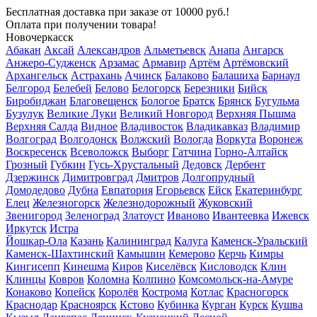
Бесплатная доставка
при заказе от 10000 руб.!
Оплата при получении товара!
Новочеркасск
Абакан
Аксай
Александров
Альметьевск
Анапа
Ангарск
Анжеро-Судженск
Арзамас
Армавир
Артём
Артёмовский
Архангельск
Астрахань
Ачинск
Балаково
Балашиха
Барнаул
Белгород
Белебей
Белово
Белогорск
Березники
Бийск
Биробиджан
Благовещенск
Бологое
Братск
Брянск
Бугульма
Бузулук
Великие Луки
Великий Новгород
Верхняя Пышма
Верхняя Салда
Видное
Владивосток
Владикавказ
Владимир
Волгоград
Волгодонск
Волжский
Вологда
Воркута
Воронеж
Воскресенск
Всеволожск
Выборг
Гатчина
Горно-Алтайск
Грозный
Губкин
Гусь-Хрустальный
Дедовск
Дербент
Дзержинск
Димитровград
Дмитров
Долгопрудный
Домодедово
Дубна
Евпатория
Егорьевск
Ейск
Екатеринбург
Елец
Железногорск
Железнодорожный
Жуковский
Звенигород
Зеленоград
Златоуст
Иваново
Ивантеевка
Ижевск
Иркутск
Истра
Йошкар-Ола
Казань
Калининград
Калуга
Каменск-Уральский
Каменск-Шахтинский
Камышин
Кемерово
Керчь
Кимры
Кингисепп
Кинешма
Киров
Киселёвск
Кисловодск
Клин
Клинцы
Ковров
Коломна
Колпино
Комсомольск-на-Амуре
Конаково
Копейск
Королёв
Кострома
Котлас
Красногорск
Краснодар
Красноярск
Кстово
Кубинка
Курган
Курск
Кушва