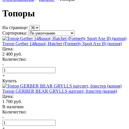
Топоры
На странице:
Сортировка:
Топор Gerber 14&quot; Hatchet (Formerly Sport Axe II) (копия)
Цена:
2 400 руб.
Количество:
-
+
Купить
Топор GERBER BEAR GRYLLS натснет, блистер (копия)
Цена:
1 700 руб.
В наличии
Количество:
-
+