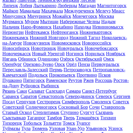
Кызыл
Лангепас
Ленинск-Кузнецкий
Лесной
Липецк
Лобня
Лыткарино
Люберцы
Магадан
Магнитогорск
Майкоп
Мамадыш
Махачкала
Междуреченск
Мелеуз
Миасс
Минусинск
Мичуринск
Можайск
Мончегорск
Москва
Мурманск
Муром
Мытищи
Набережные Челны
Надым
Нальчик
Наро-Фоминск
Нахабино
Находка
Невинномысск
Нерюнгри
Нефтекамск
Нефтеюганск
Нижневартовск
Нижнекамск
Нижний Новгород
Нижний Тагил
Николаевск-
на-Амуре
Новокузнецк
Новомосковск
Новороссийск
Новосибирск
Новотроицк
Новоуральск
Новочебоксарск
Новочеркасск
Новый Уренгой
Ногинск
Норильск
Ноябрьск
Нягань
Обнинск
Одинцово
Озёрск
Октябрьский
Омск
Оренбург
Орехово-Зуево
Орск
Орёл
Пенза
Первоуральск
Переславль-Залесский
Пермь
Петрозаводск
Петропавловск-
Камчатский
Подольск
Прокопьевск
Протвино
Псков
Пушкино
Пятигорск
Раменское
Реутов
Ржев
Россошь
Ростов-
на-Дону
Рубцовск
Рыбинск
Рязань
Саки
Салават
Салехард
Самара
Санкт-Петербург
Саранск
Саратов
Севастополь
Северодвинск
Северск
Сергиев
Посад
Серпухов
Сестрорецк
Симферополь
Смоленск
Советск
Советский
Солнечногорск
Сосновый Бор
Сочи
Ставрополь
Старый Оскол
Стерлитамак
Ступино
Сургут
Сызрань
Сыктывкар
Таганрог
Тамбов
Тверь
Тимашёвск
Тихвин
Тихорецк
Тобольск
Тольятти
Томск
Туапсе
Туймазы
Тула
Тюмень
Узловая
Улан-Удэ
Ульяновск
Усинск