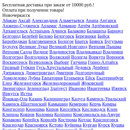
Бесплатная доставка
при заказе от 10000 руб.!
Оплата при получении товара!
Новочеркасск
Абакан
Аксай
Александров
Альметьевск
Анапа
Ангарск
Анжеро-Судженск
Арзамас
Армавир
Артём
Артёмовский
Архангельск
Астрахань
Ачинск
Балаково
Балашиха
Барнаул
Белгород
Белебей
Белово
Белогорск
Березники
Бийск
Биробиджан
Благовещенск
Бологое
Братск
Брянск
Бугульма
Бузулук
Великие Луки
Великий Новгород
Верхняя Пышма
Верхняя Салда
Видное
Владивосток
Владикавказ
Владимир
Волгоград
Волгодонск
Волжский
Вологда
Воркута
Воронеж
Воскресенск
Всеволожск
Выборг
Гатчина
Горно-Алтайск
Грозный
Губкин
Гусь-Хрустальный
Дедовск
Дербент
Дзержинск
Димитровград
Дмитров
Долгопрудный
Домодедово
Дубна
Евпатория
Егорьевск
Ейск
Екатеринбург
Елец
Железногорск
Железнодорожный
Жуковский
Звенигород
Зеленоград
Златоуст
Иваново
Ивантеевка
Ижевск
Иркутск
Истра
Йошкар-Ола
Казань
Калининград
Калуга
Каменск-Уральский
Каменск-Шахтинский
Камышин
Кемерово
Керчь
Кимры
Кингисепп
Кинешма
Киров
Киселёвск
Кисловодск
Клин
Клинцы
Ковров
Коломна
Колпино
Комсомольск-на-Амуре
Конаково
Копейск
Королёв
Кострома
Котлас
Красногорск
Краснодар
Красноярск
Кстово
Кубинка
Курган
Курск
Кушва