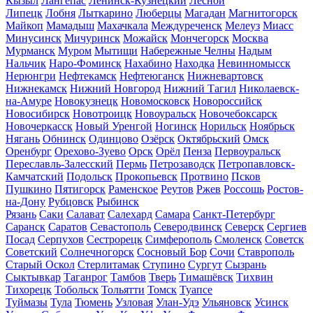
Кызыл
Лангепас
Ленинск-Кузнецкий
Лесной
Липецк
Лобня
Лыткарино
Люберцы
Магадан
Магнитогорск
Майкоп
Мамадыш
Махачкала
Междуреченск
Мелеуз
Миасс
Минусинск
Мичуринск
Можайск
Мончегорск
Москва
Мурманск
Муром
Мытищи
Набережные Челны
Надым
Нальчик
Наро-Фоминск
Нахабино
Находка
Невинномысск
Нерюнгри
Нефтекамск
Нефтеюганск
Нижневартовск
Нижнекамск
Нижний Новгород
Нижний Тагил
Николаевск-
на-Амуре
Новокузнецк
Новомосковск
Новороссийск
Новосибирск
Новотроицк
Новоуральск
Новочебоксарск
Новочеркасск
Новый Уренгой
Ногинск
Норильск
Ноябрьск
Нягань
Обнинск
Одинцово
Озёрск
Октябрьский
Омск
Оренбург
Орехово-Зуево
Орск
Орёл
Пенза
Первоуральск
Переславль-Залесский
Пермь
Петрозаводск
Петропавловск-
Камчатский
Подольск
Прокопьевск
Протвино
Псков
Пушкино
Пятигорск
Раменское
Реутов
Ржев
Россошь
Ростов-
на-Дону
Рубцовск
Рыбинск
Рязань
Саки
Салават
Салехард
Самара
Санкт-Петербург
Саранск
Саратов
Севастополь
Северодвинск
Северск
Сергиев
Посад
Серпухов
Сестрорецк
Симферополь
Смоленск
Советск
Советский
Солнечногорск
Сосновый Бор
Сочи
Ставрополь
Старый Оскол
Стерлитамак
Ступино
Сургут
Сызрань
Сыктывкар
Таганрог
Тамбов
Тверь
Тимашёвск
Тихвин
Тихорецк
Тобольск
Тольятти
Томск
Туапсе
Туймазы
Тула
Тюмень
Узловая
Улан-Удэ
Ульяновск
Усинск