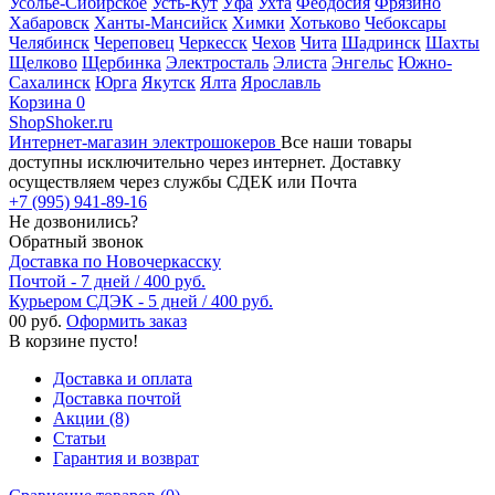
Усолье-Сибирское
Усть-Кут
Уфа
Ухта
Феодосия
Фрязино
Хабаровск
Ханты-Мансийск
Химки
Хотьково
Чебоксары
Челябинск
Череповец
Черкесск
Чехов
Чита
Шадринск
Шахты
Щелково
Щербинка
Электросталь
Элиста
Энгельс
Южно-
Сахалинск
Юрга
Якутск
Ялта
Ярославль
Корзина
0
ShopShoker.ru
Интернет-магазин электрошокеров
Все наши товары
доступны исключительно через интернет. Доставку
осуществляем через службы СДЕК или Почта
+7 (995) 941-89-16
Не дозвонились?
Обратный звонок
Доставка по Новочеркасску
Почтой - 7 дней / 400 руб.
Курьером СДЭК - 5 дней / 400 руб.
0
0 руб.
Оформить заказ
В корзине пусто!
Доставка и оплата
Доставка почтой
Акции (8)
Статьи
Гарантия и возврат