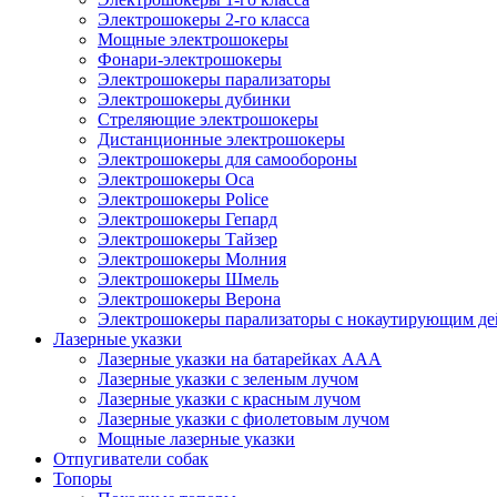
Электрошокеры 2-го класса
Мощные электрошокеры
Фонари-электрошокеры
Электрошокеры парализаторы
Электрошокеры дубинки
Стреляющие электрошокеры
Дистанционные электрошокеры
Электрошокеры для самообороны
Электрошокеры Оса
Электрошокеры Police
Электрошокеры Гепард
Электрошокеры Тайзер
Электрошокеры Молния
Электрошокеры Шмель
Электрошокеры Верона
Электрошокеры парализаторы с нокаутирующим де
Лазерные указки
Лазерные указки на батарейках ААА
Лазерные указки с зеленым лучом
Лазерные указки с красным лучом
Лазерные указки с фиолетовым лучом
Мощные лазерные указки
Отпугиватели собак
Топоры