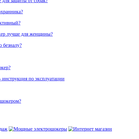
 для защиты от собак?
охранника?
ективный?
кер лучше для женщины?
о безналу?
окер?
- инструкция по эксплуатации
ошокером?