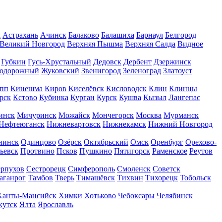
к
Астрахань
Ачинск
Балаково
Балашиха
Барнаул
Белгород
Великий Новгород
Верхняя Пышма
Верхняя Салда
Видное
Губкин
Гусь-Хрустальный
Дедовск
Дербент
Дзержинск
нодорожный
Жуковский
Звенигород
Зеленоград
Златоуст
пп
Кинешма
Киров
Киселёвск
Кисловодск
Клин
Клинцы
рск
Кстово
Кубинка
Курган
Курск
Кушва
Кызыл
Лангепас
инск
Мичуринск
Можайск
Мончегорск
Москва
Мурманск
Нефтеюганск
Нижневартовск
Нижнекамск
Нижний Новгород
нинск
Одинцово
Озёрск
Октябрьский
Омск
Оренбург
Орехово-
ьевск
Протвино
Псков
Пушкино
Пятигорск
Раменское
Реутов
рпухов
Сестрорецк
Симферополь
Смоленск
Советск
аганрог
Тамбов
Тверь
Тимашёвск
Тихвин
Тихорецк
Тобольск
Ханты-Мансийск
Химки
Хотьково
Чебоксары
Челябинск
кутск
Ялта
Ярославль