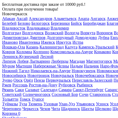
Бесплатная доставка
при заказе от 10000 руб.!
Оплата при получении товара!
Новочеркасск
Абакан
Аксай
Александров
Альметьевск
Анапа
Ангарск
Анжер
Белебей
Белово
Белогорск
Березники
Бийск
Биробиджан
Благо
Владивосток
Владикавказ
Владимир
Волгоград
Волгодонск
Волжский
Вологда
Воркута
Воронеж
Во
Димитровград
Дмитров
Долгопрудный
Домодедово
Дубна
Евп
Иваново
Ивантеевка
Ижевск
Иркутск
Истра
Йошкар-Ола
Казань
Калининград
Калуга
Каменск-Уральский
К
Ковров
Коломна
Колпино
Комсомольск-на-Амуре
Конаково
Ко
Ленинск-Кузнецкий
Лесной
Липецк
Лобня
Лыткарино
Люберцы
Магадан
Магнитогорск
Ма
Муром
Мытищи
Набережные Челны
Надым
Нальчик
Наро-Фо
Нижний Тагил
Николаевск-на-Амуре
Новокузнецк
Новомоско
Новосибирск
Новотроицк
Новоуральск
Новочебоксарск
Новоч
Зуево
Орск
Орёл
Пенза
Первоуральск
Переславль-Залесский
П
Ржев
Россошь
Ростов-на-Дону
Рубцовск
Рыбинск
Рязань
Саки
Салават
Салехард
Самара
Санкт-Петербург
Саранс
Советский
Солнечногорск
Сосновый Бор
Сочи
Ставрополь
Ст
Тольятти
Томск
Туапсе
Туймазы
Тула
Тюмень
Узловая
Улан-Удэ
Ульяновск
Усинск
Усо
Череповец
Черкесск
Чехов
Чита
Шадринск
Шахты
Щелково
Ще
Корзина
0