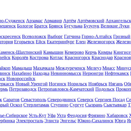
о-Судженск
Арзамас
Армавир
Артём
Артёмовский
Архангельс
вещенск
Бологое
Братск
Брянск
Бугульма
Бузулук
Великие Луки
скресенск
Всеволожск
Выборг
Гатчина
Горно-Алтайск
Грозный
атория
Егорьевск
Ейск
Екатеринбург
Елец
Железногорск
Желез
аменск-Шахтинский
Камышин
Кемерово
Керчь
Кимры
Кингисе
пейск
Королёв
Кострома
Котлас
Красногорск
Краснодар
Красноя
йкоп
Мамадыш
Махачкала
Междуреченск
Мелеуз
Миасс
Минус
минск
Нахабино
Находка
Невинномысск
Нерюнгри
Нефтекамск
вск
Новороссийск
еркасск
Новый Уренгой
Ногинск
Норильск
Ноябрьск
Нягань
Об
ермь
Петрозаводск
Петропавловск-Камчатский
Подольск
Прокоп
к
Саратов
Севастополь
Северодвинск
Северск
Сергиев Посад
Се
арый Оскол
Стерлитамак
Ступино
Сургут
Сызрань
Сыктывкар
Т
лье-Сибирское
Усть-Кут
Уфа
Ухта
Феодосия
Фрязино
Хабаровск
рбинка
Электросталь
Элиста
Энгельс
Южно-Сахалинск
Юрга
Я