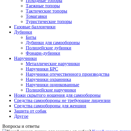
Походные топоры
Таежные топоры
Тактические топоры
Томагавки
Туристические топоры
Газовые баллончики
Дубинки
Биты
Дубинки для самообороны
Полицейские дубинки
Фонари-дубинки
Наручники
Металлические наручники
Наручники БРС
Наручники отечественного производства
Наручники охранника
Наручники оцинкованные
Полицейские наручники
Ножи скрытого ношения для самообороны
Средства самообороны не требующие лицензии
Средства самообороны для женщин
Защита от собак
Другое
Вопросы и ответы